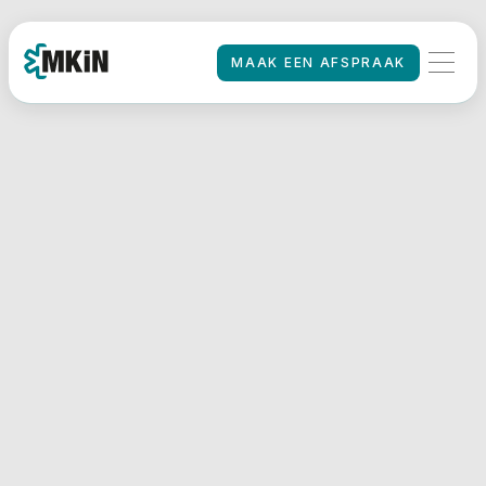
MAAK EEN AFSPRAAK
MAAK EEN AFSPRAAK
HOME
/
De gevolgen van
OSAS/slaapapneu
op autorijden
02 Jan 26
Info
Mensen met onbehandelde slaapapneu ervaren