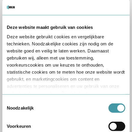
MEDISCH KEURINGSINSTITUUT NEDERLAND
Afname locaties
Deze website maakt gebruik van cookies
dichtbij
Deze website gebruikt cookies en vergelijkbare
technieken. Noodzakelijke cookies zijn nodig om de
website goed en veilig te laten werken. Daarnaast
gebruiken wij, alleen met uw toestemming,
voorkeurscookies om uw keuzes te onthouden,
statistische cookies om te meten hoe onze website wordt
gebruikt, en marketingcookies om content en
Alkmaar NH (Smart Business Center)
advertenties te personaliseren en uw gebruik van onze
Robijnstraat 78, 1812 RB Alkmaar, Nederland
website te kunnen volgen. Bij statistische en
Routebeschrijving
marketingcookies verwerken wij gegevens over uw
Toestemmingsselectie
bezoek, zoals bezochte pagina’s, klikgedrag, apparaat-
Noodzakelijk
en browsergegevens en, waar van toepassing, unieke
cookie-ID’s. Voor marketingdoeleinden kunnen wij deze
Voorkeuren
Alkmaar NH ('t Trefpunt Heiloo)
gegevens delen met partners voor analyse, social media