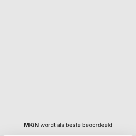
Groningen
Friesland
Limburg
Zeeland
Flevoland
MKiN
wordt als beste beoordeeld