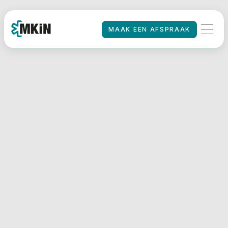
MAAK EEN AFSPRAAK
MAAK EEN AFSPRAAK
HOME
/
Rijbewijskeuringen
door heel
Nederland
De locaties van MKiN zijn
vrijwel altijd binnen 30 auto
minuten rijden.
ONZE LOCATIES