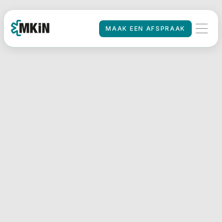
MAAK EEN AFSPRAAK
MAAK EEN AFSPRAAK
HOME
/
Rijbewijskeuring
MKiN Deventer
A1
De rijbewijskeuringen van
MKiN in Deventer vinden
plaats op een locatie van
het Postillion Hotel. De
locatie is vlak bij de
snelweg A1 en op korte
afstand van het historische