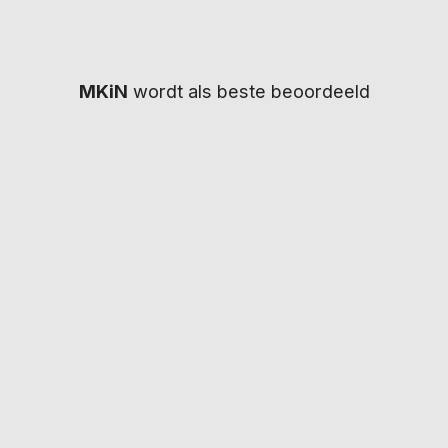
Wat kost een rijbewijskeuring op deze locatie
en wordt dit vergoed?
MKiN
wordt als beste beoordeeld
Wij bieden snelle en betrouwbare
rijbewijskeuringen, waarbij uw gegevens binnen
enkele dagen naar het CBR worden gestuurd.
IN SAMENWERKING MET