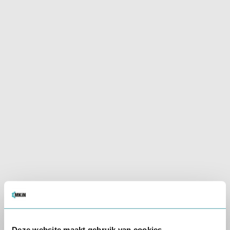
Waarom kiezen voor MKiN? De
voordelen van professionele en
klantvriendelijke
rijbewijskeuringen.
Klantvriendelijk
Deskundig
Wij begrijpen uw
Gecertificeerde
situatie en helpen
artsen met
u bij iedere stap
jarenlange
ervaring
Lees onze
Lees over onze
reviews
artsen
Deze website maakt gebruik van cookies