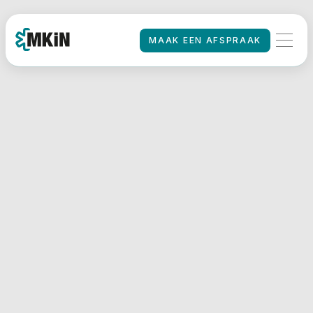
MAAK EEN AFSPRAAK
MAAK EEN AFSPRAAK
HOME
/
Rijbewijskeuring
MKiN Gouda
De rijbewijskeuringen van
MKiN in Gouda vinden
plaats op een locatie van
Regus, in het moderne
kantoorgebouw
‘Goudsepoort’. Deze
locatie ligt op het
bedrijventerrein Goudse