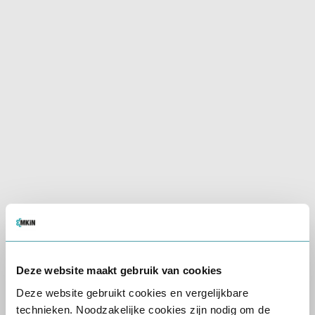
maken van de lift op locatie,
dan verzoeken wij u de
receptie van de locatie te
bellen via +31182715000. De
receptie zal u bij de
parkeergarage ophalen,
zodat u de lift kunt
gebruiken.
Gratis parkeren
Rolstoeltoegankelijk
Deze website maakt gebruik van cookies
Receptie aanwezig
Deze website gebruikt cookies en vergelijkbare
technieken. Noodzakelijke cookies zijn nodig om de