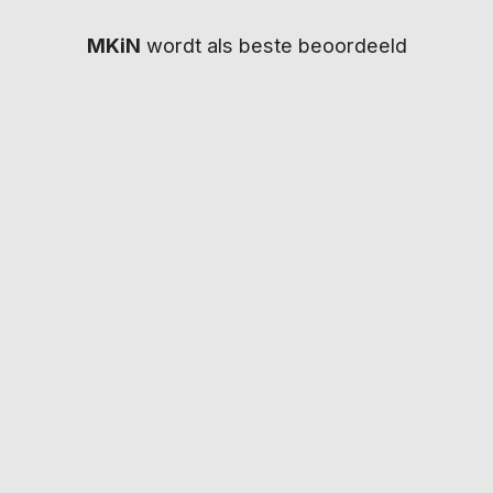
MKiN
wordt als beste beoordeeld
Wij bieden snelle en betrouwbare
rijbewijskeuringen, waarbij uw gegevens binnen
enkele dagen naar het CBR worden gestuurd.
IN SAMENWERKING MET
KEURINGEN
INFO