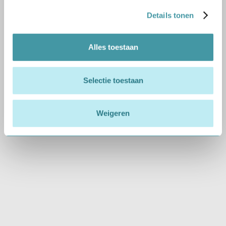
Details tonen
VEELGESTELDE VRAGEN
Een antwoord op vragen
Alles toestaan
met betrekking tot deze locatie
Praktische informatie
Selectie toestaan
Weigeren
Hoe kunnen wij u helpen?
Wij willen u graag zo goed mogelijk helpen tijdens
het proces van het beoordelen van de
rijgeschiktheid. Maar wij weten dat u soms vragen
heeft. Heeft u het antwoord op uw vraag niet
kunnen vinden op deze pagina?
Neem gerust
contact met ons op.
Wist u dat u ook zelf online