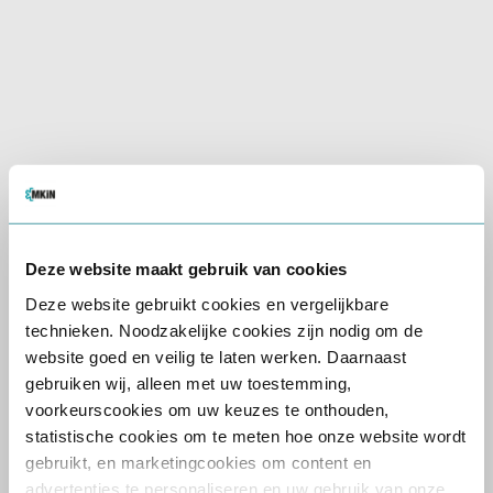
Betaald parkeren
Receptie aanwezig
Wat houdt de keuring
in?
Deze website maakt gebruik van cookies
Deze website gebruikt cookies en vergelijkbare
De CBR rijbewijskeuring
technieken. Noodzakelijke cookies zijn nodig om de
bestaat uit een gesprek met
website goed en veilig te laten werken. Daarnaast
een onafhankelijke arts, een
gebruiken wij, alleen met uw toestemming,
lichamelijk onderzoek en
voorkeurscookies om uw keuzes te onthouden,
eventueel een aanvullende
statistische cookies om te meten hoe onze website wordt
beoordeling van uw
gebruikt, en marketingcookies om content en
medische gegevens. Wij
advertenties te personaliseren en uw gebruik van onze
zorgen ervoor dat uw