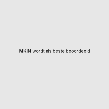
Wordt het keuringsverslag rechtstreeks naar
het CBR gestuurd?
Wat kost een rijbewijskeuring op deze locatie
en wordt dit vergoed?
MKiN
wordt als beste beoordeeld
Wij bieden snelle en betrouwbare
rijbewijskeuringen, waarbij uw gegevens binnen
enkele dagen naar het CBR worden gestuurd.