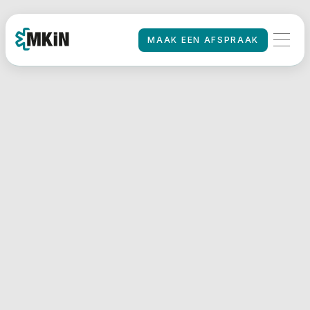
MAAK EEN AFSPRAAK
MAAK EEN AFSPRAAK
HOME
/
Rijbewijskeuring
MKiN Nijmegen
CS
De Regus-locatie aan de
Oranjesingel 51 in Nijmegen
is uitstekend bereikbaar.
Gelegen nabij de A325
richting Arnhem. Openbaar
vervoer is goed geregeld:
bushaltes en treinstation