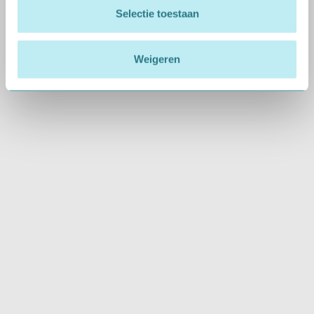
Selectie toestaan
Wij willen u graag zo goed mogelijk helpen tijdens
het proces van het beoordelen van de
rijgeschiktheid. Maar wij weten dat u soms vragen
Weigeren
heeft. Heeft u het antwoord op uw vraag niet
kunnen vinden op deze pagina?
Neem gerust
contact met ons op.
Wist u dat u ook zelf online
veel kunt regelen? Dat scheelt weer tijd!
Waar kan ik parkeren?
Welke CBR-keuringen kan ik op deze locatie
laten doen?
Hoe lang duurt de keuring en wat moet ik
meenemen?