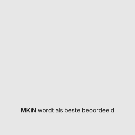
Hoe lang duurt d
Wordt het keuring
gestuurd?
ens het proces van het
ten dat u soms vragen
unnen vinden op deze
Wat kost een rijbe
 dat u ook zelf online
dit vergoed?
MKiN
wordt als beste beoordeeld