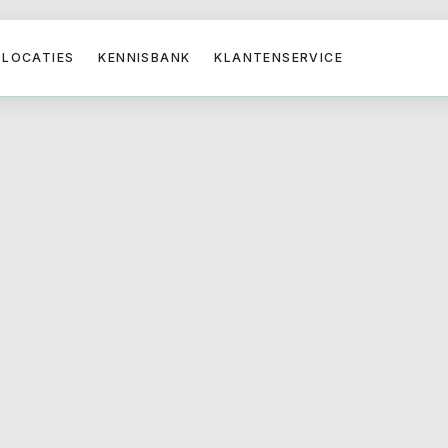
LOCATIES
KENNISBANK
KLANTENSERVICE
rnhem
n plaats op een locatie
Er is volop gratis