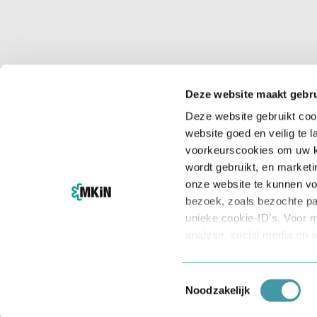
Wij bieden snelle en betrouwbare rijbewijskeuri
gegevens binnen enkele dagen naar het CBR w
Deze website maakt gebru
Deze website gebruikt coo
website goed en veilig te 
voorkeurscookies om uw k
wordt gebruikt, en market
onze website te kunnen vo
IN SAMENWERKING MET
bezoek, zoals bezochte pa
unieke cookie-ID’s. Voor 
analyse, social media en a
wij gebruiken, welke gege
keuze op ieder moment wij
Toestemmingsselectie
cookiebanner op onze web
Noodzakelijk
© Copyright 2026