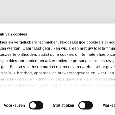
KEURINGEN
INFO
Neurologie
Keurin
ngen, waarbij uw
orden gestuurd.
Psychiatrie
Kenni
ik van cookies
Interne
Klante
Geneeskunde
kies en vergelijkbare technieken. Noodzakelijke cookies zijn no
Klacht
laten werken. Daarnaast gebruiken wij, alleen met uw toestemmin
Cardiologie
Betale
euzes te onthouden, statistische cookies om te meten hoe onze
Mededeling
Werken
ingcookies om content en advertenties te personaliseren en uw g
75+ Keuring
MKiN
lgen. Bij statistische en marketingcookies verwerken wij gegev
gina’s, klikgedrag, apparaat- en browsergegevens en, waar van
Basisarts
Verwij
marketingdoeleinden kunnen wij deze gegevens delen met partne
Verslag
dvertentiediensten. In onze cookieverklaring leest u per doel we
Arbo Keuring
vens wij verwerken en met welke partijen wij gegevens delen. U
zigen of uw toestemming intrekken via de cookieverklaring en d
site.
Voorkeuren
Statistieken
Market
Algemene Voorwaarden
|
Privacy S