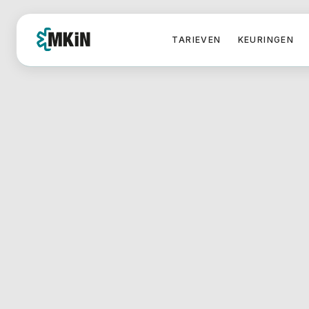
TARIEVEN
KEURINGEN
HOME
/
Rijbewijskeuring MKiN A
De rijbewijskeuringen van MKiN in Arnhem vinde
van Regus, op het bedrijventerrein Arnhem Zuid. 
parkeergelegenheid in de directe omgeving.
LOCATIE