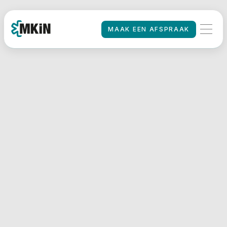
MAAK EEN AFSPRAAK
MAAK EEN AFSPRAAK
HOME
/
Rijbewijskeuring
MKiN Dordrecht
De rijbewijskeuringen van
MKiN in Dordrecht vinden
plaats op de locatie van
Postillion Hotel Dordrecht,
direct aan de snelweg A16
tussen Rotterdam en
Breda.