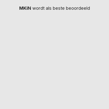
MKiN
wordt als beste beoordeeld
Wij bieden snelle en betrouwbare
rijbewijskeuringen, waarbij uw gegevens binnen
enkele dagen naar het CBR worden gestuurd.
IN SAMENWERKING MET
KEURINGEN
INFO
Neurologie
Keuringsproces