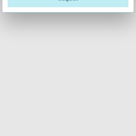
Waar kan ik parkeren?
Welke CBR-keuringen kan ik op deze locatie
laten doen?
Hoe lang duurt de keuring en wat moet ik
meenemen?
Wordt het keuringsverslag rechtstreeks naar
het CBR gestuurd?
Wat kost een rijbewijskeuring op deze locatie
en wordt dit vergoed?