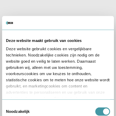
Wat houdt de keuring
in?
De CBR rijbewijskeuring
bestaat uit een gesprek met
een onafhankelijke arts, een
Deze website maakt gebruik van cookies
lichamelijk onderzoek en
Deze website gebruikt cookies en vergelijkbare
eventueel een aanvullende
technieken. Noodzakelijke cookies zijn nodig om de
beoordeling van uw
website goed en veilig te laten werken. Daarnaast
medische gegevens. Wij
gebruiken wij, alleen met uw toestemming,
zorgen ervoor dat uw
voorkeurscookies om uw keuzes te onthouden,
keuringsrapport snel en
statistische cookies om te meten hoe onze website wordt
veilig wordt verzonden naar
gebruikt, en marketingcookies om content en
het CBR via ZorgDomein,
advertenties te personaliseren en uw gebruik van onze
zodat uw aanvraag geen
website te kunnen volgen. Bij statistische en
onnodige vertraging
marketingcookies verwerken wij gegevens over uw
Toestemmingsselectie
oploopt.
bezoek, zoals bezochte pagina’s, klikgedrag, apparaat-
Noodzakelijk