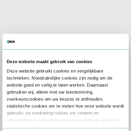
Controleer de ID
van de betrokkene om zeker
te zijn dat je met de juiste persoon werkt.
Voer het
onderzoek
zorgvuldig uit, en noteer
relevante bevindingen.
Als de keuring onder supervisie is, geef dan
een
samenvatting van de casus
aan de
supervisor in aanwezigheid van de betrokkene.
Bespreek altijd de
inzage en het
Deze website maakt gebruik van cookies
blokkeringrecht
met de betrokkene.
Geef indien gewenst een
verwacht advies
,
Deze website gebruikt cookies en vergelijkbare
maar maak duidelijk dat de uiteindelijke
technieken. Noodzakelijke cookies zijn nodig om de
beslissing bij het
CBR
ligt.
website goed en veilig te laten werken. Daarnaast
gebruiken wij, alleen met uw toestemming,
voorkeurscookies om uw keuzes te onthouden,
Afronding van de Keuring
statistische cookies om te meten hoe onze website wordt
gebruikt, en marketingcookies om content en
Wanneer de keuring afgerond is
, noteer het
advertenties te personaliseren en uw gebruik van onze
aantal minuten in
Brightplan
.
website te kunnen volgen. Bij statistische en
Stop op tijd
en zorg ervoor dat alle benodigde