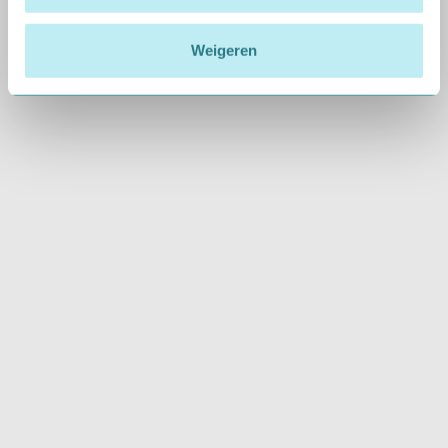
doorgaans binnen
één week
worden ingediend
in ZD. Het CBR heeft dan vier weken om tot
Weigeren
een besluit te komen.
Met deze checklist kun je er zeker van zijn dat je
rapport helder, volledig en tijdig is, wat het proces
voor iedereen vereenvoudigt, en zo veel mogelijk
voorkomt dat er aanvullende vragen ontstaan.
Terug naar overzicht
CONTACT
Vragen over dit artikel?