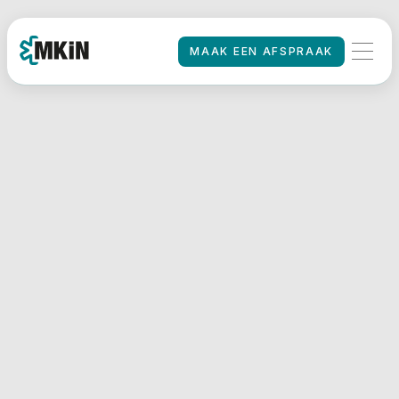
MAAK EEN AFSPRAAK
MAAK EEN AFSPRAAK
HOME
/
Een Goed
Medisch
Rapport:
Checklist voor
een Vlotte
Keuring en
Weinig
Aanvullende