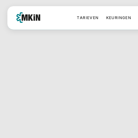
TARIEVEN
KEURINGEN
HOME
/
Syncope Cardiologie
Als u een hartaandoening heeft, kan dit risico’s 
Bijvoorbeeld als u een syncope heeft gehad. O
invloed hebben op uw rijgedrag.
Heeft u van het CBR een verwijzing gekregen vo
door een cardioloog? Onze ervaren en onafhank
voor u klaar. Wij voeren rijbewijskeuringen uit 
cardiologische aandoeningen of klachten.