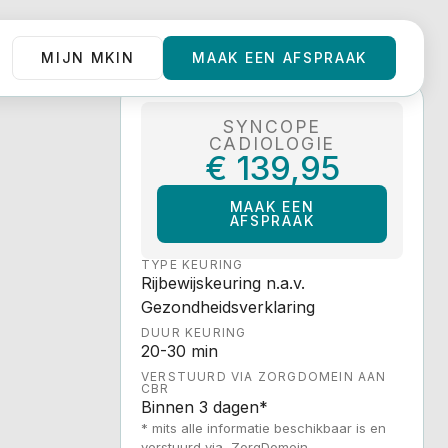
MIJN MKIN
MAAK EEN AFSPRAAK
MIJN MKIN
MAAK EEN AFSPRAAK
SYNCOPE
CADIOLOGIE
€ 139,95
MAAK EEN AFSPRAAK
MAAK EEN
AFSPRAAK
TYPE KEURING
Rijbewijskeuring n.a.v.
Gezondheidsverklaring
DUUR KEURING
20-30 min
VERSTUURD VIA ZORGDOMEIN AAN
CBR
Binnen 3 dagen*
* mits alle informatie beschikbaar is en
verstuurd via ZorgDomein