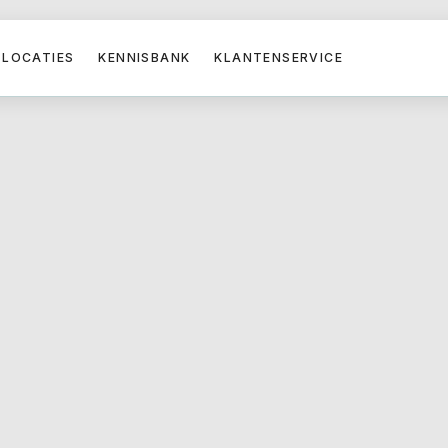
LOCATIES
KENNISBANK
KLANTENSERVICE
opleveren in het verkeer.
ok kunnen medicijnen
or een rijbewijskeuring
elijke cardiologen staan
wanneer er sprake is van