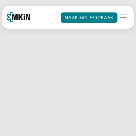
MAAK EEN AFSPRAAK
MAAK EEN AFSPRAAK
HOME
/
VOORLEZEN
Basisarts voor
CBR
rijbewijskeuringen
Als basisarts bij MKiN ben jij
verantwoordelijk voor het
uitvoeren van medische
keuringen en het beoordelen
van de rijgeschiktheid van