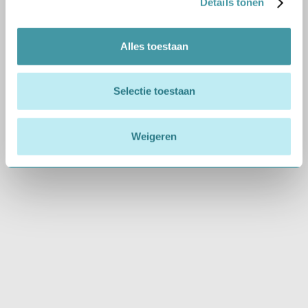
op zoek zijn. Bedankt alvast!)
Details tonen
SOLLICITEREN
Alles toestaan
Solliciteer direct
Selectie toestaan
Heb je interesse om deel uit te maken van MKiN?
Na het invullen van het formulier nemen wij zo
Weigeren
spoedig mogelijk contact met je op.
Met vragen kun je ons uiteraard ook direct bellen
of mailen:
020-2612560
keuring@mkin.nl
Onze medewerkers zijn 5 dagen per week van
maandag tot en met vrijdag bereikbaar van 09:00
uur tot 17:00 uur.