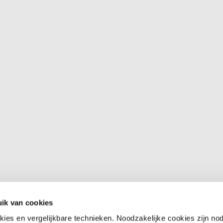
F
KEURINGEN
INFO
Neurologie
Keurin
ngen, waarbij uw
orden gestuurd.
Psychiatrie
Kenni
ik van cookies
Interne
Klante
Geneeskunde
kies en vergelijkbare technieken. Noodzakelijke cookies zijn no
Klacht