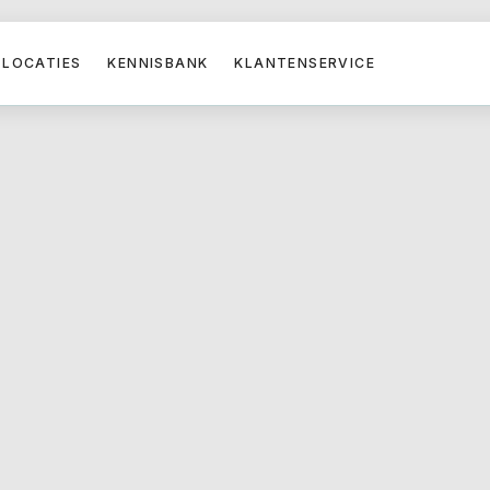
LOCATIES
KENNISBANK
KLANTENSERVICE
ijskeuringen
ordelijk voor het
 in het kader van CBR-
 uit, beoordeelt medische
lgens de wettelijke en
iteenlopende interne
en, hart- en vaatziekten
voor rijgeschiktheid.