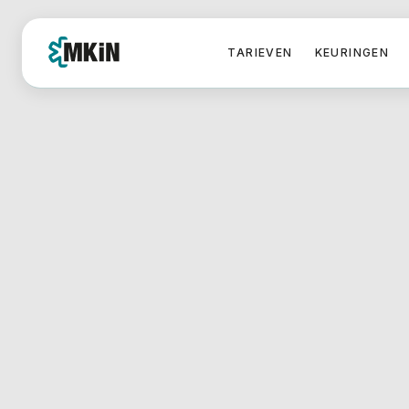
TARIEVEN
KEURINGEN
HOME
/
VOORLEZEN
Internist voor CBR rijbew
Als freelance internist bij MKiN ben jij verantwo
beoordelen van de rijgeschiktheid van cliënten
keuringen. Jij voert internistische onderzoeken
dossiers en stelt deskundige rapportages op vo
professionele richtlijnen. Je ziet cliënten met u
aandoeningen, zoals diabetes mellitus, nierziekt
en andere systemische ziekten die relevant zijn 