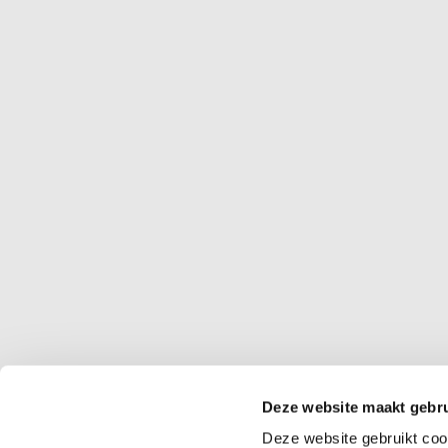
Wij bieden snelle en betrouwbare rijbewijskeuri
gegevens binnen enkele dagen naar het CBR w
Deze website maakt gebru
Deze website gebruikt coo