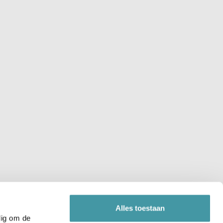
ORMULIER VERSTUREN
LOCATIES
gsproces
Noord Holland
Zuid Holland
sbank
Utrecht
Brabant
nservice
Gelderland
Overijssel
Alles toestaan
dig om de
enregeling
Drenthe
Groningen