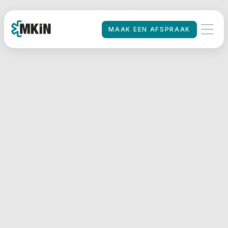
MAAK EEN AFSPRAAK
MAAK EEN AFSPRAAK
HOME
/
Zo bereidt u
zich voor op
uw
rijbewijskeuring
bij MKiN
Een goede voorbereiding
helpt om uw
rijbewijskeuring
soepel
en zorgvuldig te laten