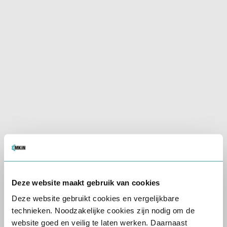
bloedonderzoek
urineonderzoek
glucose onderzoek
visustest
Volg hierbij altijd de instructies die u vooraf
van MKiN ontvangt (bijvoorbeeld over
nuchter zijn).
Klik hier voor locaties voor bloedafname
Klik hier voor locaties voor urineafname
Stap 5
Deze website maakt gebruik van cookies
Plan voldoende tijd in
Deze website gebruikt cookies en vergelijkbare
Een rijbewijskeuring duurt gemiddeld:
technieken. Noodzakelijke cookies zijn nodig om de
website goed en veilig te laten werken. Daarnaast
10-20 minuten
bij een basisarts