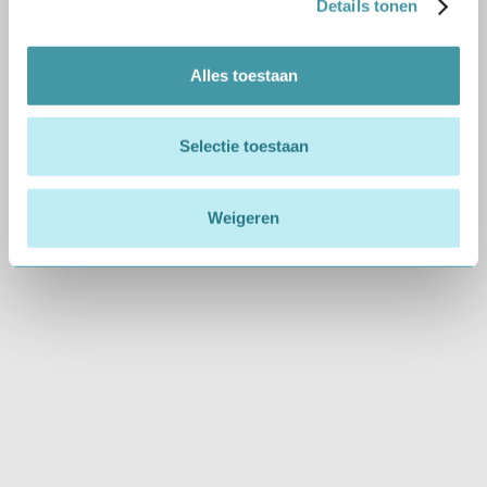
Details tonen
MKiN beslist
niet
over uw rijgeschiktheid,
maar zorgt voor een zorgvuldige medische
Alles toestaan
rapportage.
Selectie toestaan
VOORBEREIDING
Weigeren
Voorbereiding
op uw keuring
Een goede
voorbereiding helpt uw
keuring soepel te laten
verlopen. Onderstaande
punten kunt u
aanhouden.